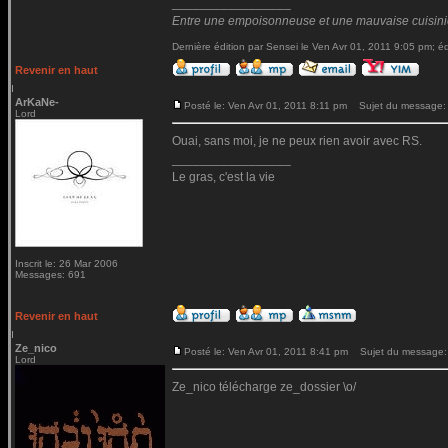
_________________
Entre une empoisonneuse et une mauvaise cuisinière
Dernière édition par Sensei le Ven Avr 01, 2011 9:05 pm; édi
Revenir en haut
ArKaNe-
Posté le: Ven Avr 01, 2011 8:11 pm
Sujet du message:
Lord
Ouai, sans moi, je ne peux rien avoir avec RS.
_________________
Le gras, c'est la vie
Inscrit le: 26 Mar 2006
Messages: 691
Revenir en haut
Ze_nico
Posté le: Ven Avr 01, 2011 8:41 pm
Sujet du message:
Lord
Ze_nico télécharge ze_dossier \o/