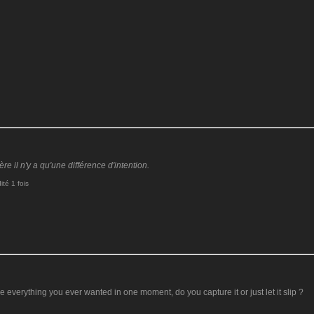
 il n'y a qu'une différence d'intention.
té 1 fois
e everything you ever wanted in one moment, do you capture it or just let it slip ?