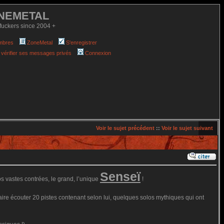
NEMETAL
fuckers since 2004 +
mbres
ZoneMetal
S'enregistrer
 vérifier ses messages privés
Connexion
Voir le sujet précédent
::
Voir le sujet suivant
Senseï
 vastes contrées, le grand, l’unique
!
faire écouter 20 pistes contenant selon lui, quelques solos mythiques qui ont