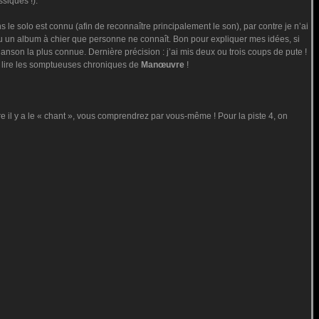
siques !).
le solo est connu (afin de reconnaître principalement le son), par contre je n’ai
du un album à chier que personne ne connaît. Bon pour expliquer mes idées, si
anson la plus connue. Dernière précision : j’ai mis deux ou trois coups de pute !
 lire les somptueuses chroniques de
Manœuvre
!
e il y a le « chant », vous comprendrez par vous-même ! Pour la piste 4, on