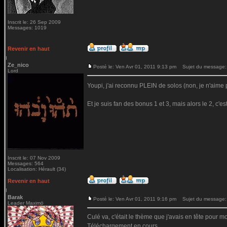
Inscrit le: 26 Sep 2009
Messages: 1019
Revenir en haut
Ze_nico
Posté le: Ven Avr 01, 2011 9:13 pm
Sujet du message:
Lord
Youpi, j'ai reconnu PLEIN de solos (non, je n'aime p
Et je suis fan des bonus 1 et 3, mais alors le 2, c'e
Inscrit le: 07 Nov 2009
Messages: 564
Localisation: Hérault (34)
Revenir en haut
Barak
Posté le: Ven Avr 01, 2011 9:16 pm
Sujet du message:
Leader Maximö
Culé va, c'était le thème que j'avais en tête pour 
Téléchargement en cours...