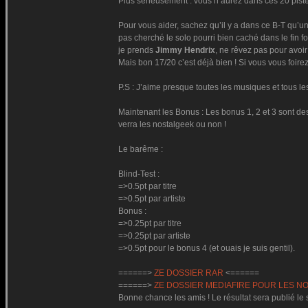
Plus sérieusement : vous n’aurez dans ces 20 piste
Pour vous aider, sachez qu’il y a dans ce B-T qu’un
pas cherché le solo pourri bien caché dans le fin
je prends
Jimmy Hendrix
, ne rêvez pas pour avoi
Mais bon 17/20 c’est déjà bien ! Si vous vous foir
P.S : J’aime presque toutes les musiques et tous le
Maintenant les Bonus : Les bonus 1, 2 et 3 sont des
verra les nostalgeek ou non !
Le barême :
Blind-Test :
=>0.5pt par titre
=>0.5pt par artiste
Bonus :
=>0.25pt par titre
=>0.25pt par artiste
=>0.5pt pour le bonus 4 (et ouais je suis gentil).
======>
ZE DOSSIER RAR
<======
======>
ZE DOSSIER MEDIAFIRE POUR LES N
Bonne chance les amis ! Le résultat sera publié le 