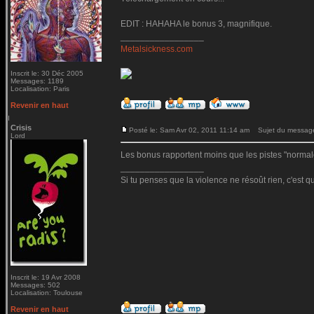
EDIT : HAHAHA le bonus 3, magnifique.
_________________
Metalsickness.com
Inscrit le: 30 Déc 2005
Messages: 1189
Localisation: Paris
Revenir en haut
Crisis
Posté le: Sam Avr 02, 2011 11:14 am
Sujet du messag
Lord
Les bonus rapportent moins que les pistes "normal
_________________
Si tu penses que la violence ne résoût rien, c'est q
Inscrit le: 19 Avr 2008
Messages: 502
Localisation: Toulouse
Revenir en haut