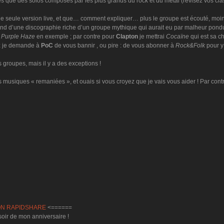
s que des solos composés par les plus grands du rock et du metal (révisez vos clas
e seule version live, et que… comment expliquer… plus le groupe est écouté, moins 
 fond d’une discographie riche d’un groupe mythique qui aurait eu par malheur pon
r
Purple Haze
en exemple ; par contre pour
Clapton
je mettrai
Cocaïne
qui est sa ch
ez je demande à
PoC
de vous bannir , ou pire : de vous abonner à
Rock&Folk
pour y
s groupes, mais il y a des exceptions !
 musiques « remaniées », et ouais si vous croyez que je vais vous aider ! Par contr
ON RAPIDSHARE
<======
soir de mon anniversaire !