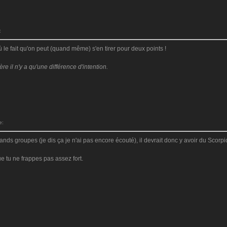
:
ù le fait qu'on peut (quand même) s'en tirer pour deux points !
 il n'y a qu'une différence d'intention.
e:
grands groupes (je dis ça je n'ai pas encore écouté), il devrait donc y avoir du Scorp
ue tu ne frappes pas assez fort.