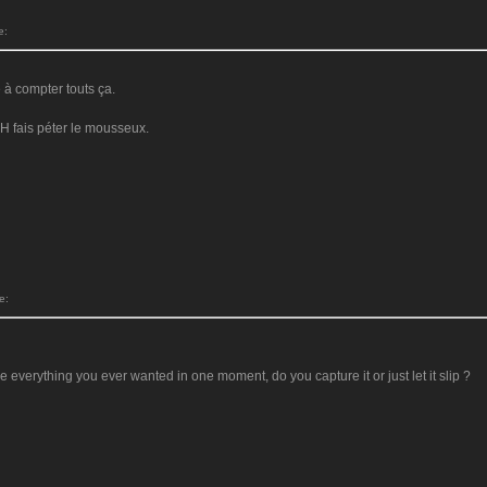
e:
e à compter touts ça.
 fais péter le mousseux.
e:
e everything you ever wanted in one moment, do you capture it or just let it slip ?