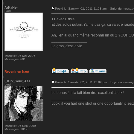
ArKaNe-
Posté le: Sam Avr 02, 2011 11:23 am
Sujet du messag
Lord
+1 avec Crisis.
Et des solos putain, j'aime pas ça, ça va être rapid
Ah, j'en ai quand même reconnu un ou 2 YOUHOUH
_________________
Le gras, c'est la vie
Inscrit le: 26 Mar 2006
Messages: 691
Revenir en haut
I_Kirk_Your_Ass
Posté le: Sam Avr 02, 2011 12:09 pm
Sujet du messag
Lord
Le bonus 4 m'a fait bien rire, excellent choix !
_________________
Look, if you had one shot or one opportunity to seiz
Inscrit le: 26 Sep 2009
Messages: 1019