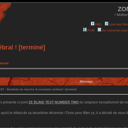
ZO
+ Mother
FAQ
Liste des Me
Profil
Se connecter pour
ral ! [terminé]
 music
Message
T - Branlette de manche & onanisme cérébral ! [terminé]
s présente ci-joint
ZE BLIND TEST NUMBER TWO
du seigneur exceptionnel de nos
31 quoi) le début de sa deuxième décennie ! Donc pour fêter ça, il a décidé de vous 