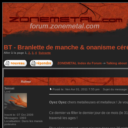
BT - Branlette de manche & onanisme céréb
Aller à la page
1
,
2
,
3
,
4
Suivante
ZONEMETAL Index du Forum
->
Talking about
Auteur
Sensei
Posté le: Ven Avr 01, 2011 7:55 pm
Sujet du message: B
Lord
Oyez Oyez
chers metalleuses et metalleux ! Je vou
Ce dernier va fêter le dernier jour de ce mois (le 
Inscrit le: 07 Oct 2006
traversé les ages !
Messages: 1993
Localisation: Dans les marais
poitevins