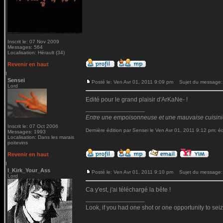
Inscrit le: 07 Nov 2009
Messages: 564
Localisation: Hérault (34)
Revenir en haut
Sensei
Posté le: Ven Avr 01, 2011 9:09 pm
Sujet du message:
Lord
Edité pour le grand plaisir d'ArKaNe- !
_________________
Entre une empoisonneuse et une mauvaise cuisinière
Inscrit le: 07 Oct 2006
Dernière édition par Sensei le Ven Avr 01, 2011 9:12 pm; édi
Messages: 1993
Localisation: Dans les marais
poitevins
Revenir en haut
I_Kirk_Your_Ass
Posté le: Ven Avr 01, 2011 9:10 pm
Sujet du message:
Lord
Ca y'est, j'ai téléchargé la bête !
_________________
Look, if you had one shot or one opportunity to seiz