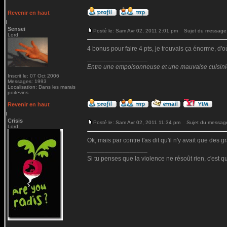
Revenir en haut
Sensei
Posté le: Sam Avr 02, 2011 2:01 pm
Sujet du message
Lord
4 bonus pour faire 4 pts, je trouvais ça énorme, d'o
_________________
Entre une empoisonneuse et une mauvaise cuisinière
Inscrit le: 07 Oct 2006
Messages: 1993
Localisation: Dans les marais
poitevins
Revenir en haut
Crisis
Posté le: Sam Avr 02, 2011 11:34 pm
Sujet du messag
Lord
Ok, mais par contre t'as dit qu'il n'y avait que des 
_________________
Si tu penses que la violence ne résoût rien, c'est q