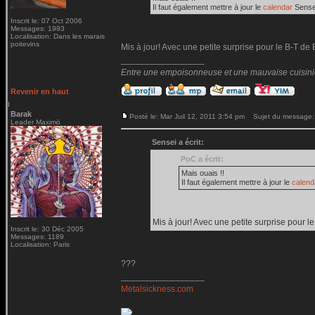
Il faut également mettre à jour le
calendar
Sense
Inscrit le: 07 Oct 2006
Messages: 1993
Localisation: Dans les marais
poitevins
Mis à jour! Avec une petite surprise pour le B-T de 
_________________
Entre une empoisonneuse et une mauvaise cuisinière
Revenir en haut
Barak
Posté le: Mar Juil 12, 2011 3:54 pm
Sujet du message:
Leader Maximö
Sensei a écrit:
PoC a écrit:
Mais ouais !!
Il faut également mettre à jour le
calend
Mis à jour! Avec une petite surprise pour l
Inscrit le: 30 Déc 2005
Messages: 1189
Localisation: Paris
???
_________________
Metalsickness.com