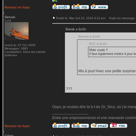
Revenir en haut
Sensei
Posté le: Mar Juil 12, 2011 6:11 pm
Sujet du message:
Lord
Barak a écrit:
Sensei a écrit:
PoC a écrit:
Inscrit le: 07 Oct 2006
Messages: 1993
Mais ouais !!
Localisation: Dans les marais
Il faut également mettre à jour l
poitevins
Mis à jour! Avec une petite surprise
???
Oups, je voulais dire le b-t de Ze_Nico, où j'ai marqu
_________________
Entre une empoisonneuse et une mauvaise cuisinière
Revenir en haut
Crisis