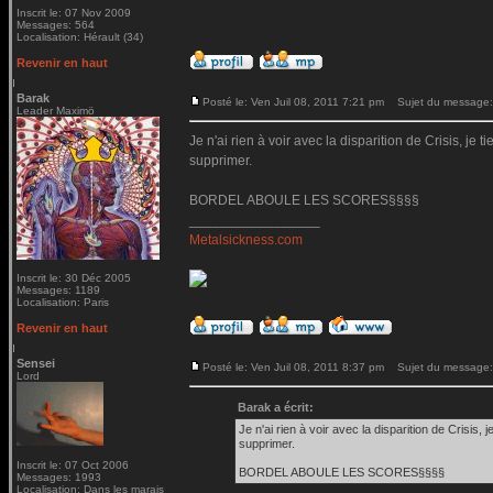
Inscrit le: 07 Nov 2009
Messages: 564
Localisation: Hérault (34)
Revenir en haut
Barak
Posté le: Ven Juil 08, 2011 7:21 pm
Sujet du message:
Leader Maximö
Je n'ai rien à voir avec la disparition de Crisis, je
supprimer.
BORDEL ABOULE LES SCORES§§§§
_________________
Metalsickness.com
Inscrit le: 30 Déc 2005
Messages: 1189
Localisation: Paris
Revenir en haut
Sensei
Posté le: Ven Juil 08, 2011 8:37 pm
Sujet du message:
Lord
Barak a écrit:
Je n'ai rien à voir avec la disparition de Crisis,
supprimer.
Inscrit le: 07 Oct 2006
BORDEL ABOULE LES SCORES§§§§
Messages: 1993
Localisation: Dans les marais