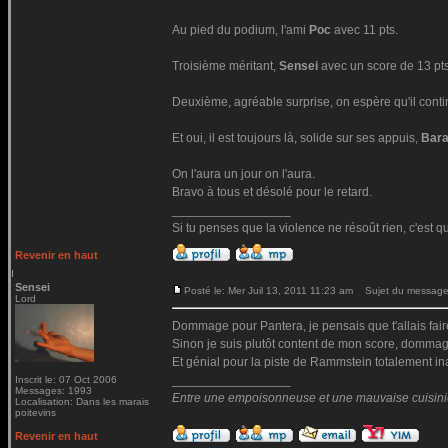
Au pied du podium, l'ami
Poc
avec 11 pts.
Troisième méritant,
Sensei
avec un score de 13 pts
Deuxième, agréable surprise, on espère qu'il cont
Et oui, il est toujours là, solide sur ses appuis,
Bar
On l'aura un jour on l'aura.
Bravo à tous et désolé pour le retard.
_________________
Si tu penses que la violence ne résoût rien, c'est q
Revenir en haut
Sensei
Posté le: Mer Juil 13, 2011 11:23 am
Sujet du message
Lord
Dommage pour Pantera, je pensais que t'allais faire
Sinon je suis plutôt content de mon score, dommage
Et génial pour la piste de Rammstein totalement in
_________________
Inscrit le: 07 Oct 2006
Messages: 1993
Entre une empoisonneuse et une mauvaise cuisinière
Localisation: Dans les marais
poitevins
Revenir en haut