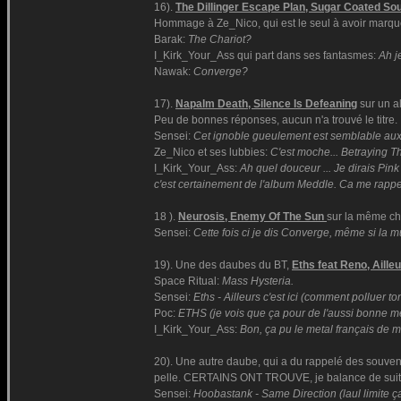
16).
The Dillinger Escape Plan, Sugar Coated Sour
Hommage à Ze_Nico, qui est le seul à avoir marqué 
Barak:
The Chariot?
I_Kirk_Your_Ass qui part dans ses fantasmes:
Ah j
Nawak:
Converge?
17).
Napalm Death, Silence Is Defeaning
sur un al
Peu de bonnes réponses, aucun n'a trouvé le titre.
Sensei:
Cet ignoble gueulement est semblable aux
Ze_Nico et ses lubbies:
C'est moche... Betraying Th
I_Kirk_Your_Ass:
Ah quel douceur ... Je dirais Pink
c'est certainement de l'album Meddle. Ca me rapp
18 ).
Neurosis, Enemy Of The Sun
sur la même cho
Sensei:
Cette fois ci je dis Converge, même si la 
19). Une des daubes du BT,
Eths feat Reno, Ailleu
Space Ritual:
Mass Hysteria.
Sensei:
Eths - Ailleurs c'est ici (comment polluer 
Poc:
ETHS (je vois que ça pour de l'aussi bonne m
I_Kirk_Your_Ass:
Bon, ça pu le metal français de m
20). Une autre daube, qui a du rappelé des souveni
pelle. CERTAINS ONT TROUVE, je balance de suit
Sensei:
Hoobastank - Same Direction (laul limite ç