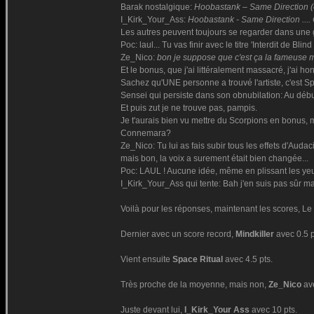
Barak nostalgique:
Hoobastank – Same Direction (ou
I_Kirk_Your_Ass:
Hoobastank - Same Direction .... 
Les autres peuvent toujours se regarder dans une 
Poc: laul... Tu vas finir avec le titre 'Interdit de Blind
Ze_Nico:
bon je suppose que c'est ça la fameuse me
Et le bonus, que j'ai littéralement massacré, j'ai hon
Sachez qu'UNE personne a trouvé l'artiste, c'est S
Sensei qui persiste dans son obnubilation: Au début
Et puis zut je ne trouve pas, pampis.
Je t'aurais bien vu mettre du Scorpions en bonus, 
Connemara?
Ze_Nico: Tu lui as fais subir tous les effets d'Au
mais bon, la voix a surement était bien changée...
Poc: LAUL ! Aucune idée, même en plissant les yeux 
I_Kirk_Your_Ass qui tente: Bah j'en suis pas sûr mai
Voilà pour les réponses, maintenant les scores, Le Le
Dernier avec un score record,
Mindkiller
avec 0.5 p
Vient ensuite
Space Ritual
avec 4.5 pts.
Très proche de la moyenne, mais non,
Ze_Nico
av
Juste devant lui,
I_Kirk_Your Ass
avec 10 pts.