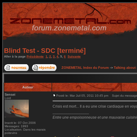
Blind Test - SDC [terminé]
Aller à la page
Précédente
1
,
2
,
3
,
4
,
5
,
6
Suivante
ZONEMETAL Index du Forum
->
Talking about
Auteur
Sensei
Posté le: Mar Juil 05, 2011 10:45 pm
Sujet du message
Lord
Crisis est mort... Il a eu une crise cardiaque en vo
_________________
Entre une empoisonneuse et une mauvaise cuisinière
Inscrit le: 07 Oct 2006
Messages: 1993
Localisation: Dans les marais
poitevins