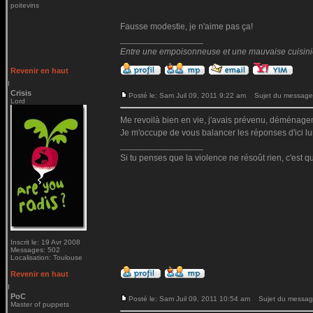
poitevins
Fausse modestie, je n'aime pas ça!
_________________
Entre une empoisonneuse et une mauvaise cuisinière
Revenir en haut
Crisis
Posté le: Sam Juil 09, 2011 9:22 am
Sujet du message
Lord
Me revoilà bien en vie, j'avais prévenu, déménage
Je m'occupe de vous balancer les réponses d'ici lun
_________________
Si tu penses que la violence ne résoût rien, c'est q
Inscrit le: 19 Avr 2008
Messages: 502
Localisation: Toulouse
Revenir en haut
PoC
Posté le: Sam Juil 09, 2011 10:54 am
Sujet du messag
Master of puppets