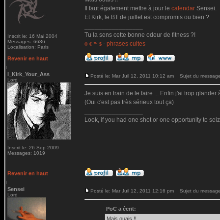
Il faut également mettre à jour le
calendar
Sensei.
Et Kirk, le BT de juillet est compromis ou bien ?
_________________
Tu la sens cette bonne odeur de fitness ?!
Inscrit le: 16 Mai 2004
Messages: 6636
-
phrases cultes
© € ™ $
Localisation: Paris
Revenir en haut
I_Kirk_Your_Ass
Posté le: Mar Juil 12, 2011 10:12 am
Sujet du message
Lord
Je suis en train de le faire ... Enfin j'ai trop gla
(Oui c'est pas très sérieux tout ça)
_________________
Look, if you had one shot or one opportunity to seiz
Inscrit le: 26 Sep 2009
Messages: 1019
Revenir en haut
Sensei
Posté le: Mar Juil 12, 2011 12:16 pm
Sujet du message
Lord
PoC a écrit:
Mais ouais !!