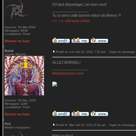
S'il faut départager, j'ai mon canif.
_________________
Tu la sens cette bonne odeur de fitness ?!
-
phrases cultes
© € ™ $
Inscrit le: 16 Mai 2004
Messages: 6636
Localisation: Paris
Revenir en haut
Barak
Posté le: Lun Juil 11, 2011 7:32 pm
Sujet du message:
Leader Maximö
ALLEZ BORDEL!
_________________
Metalsickness.com
Inscrit le: 30 Déc 2005
Messages: 1189
Localisation: Paris
Revenir en haut
PoC
Posté le: Mar Juil 12, 2011 8:34 am
Sujet du message:
Master of puppets
Mais ouais !!