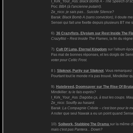
I_Kirk_Your_Ass:
Black Bomb A - The Speech of sc
Poc:
BBA (à l'ancienne putain!).
Ze_nico:
je sais pas... Suicide Silence?
Barak:
Black Bomb A (sans conviction
)
, il doute me
Sensei qui fait une fixette depuis plusieurs BT me s
6).
36 Crazyfists, Elysium sur Rest Inside The F
Crazyfitst – Rest Inside The Flames
, la fin du règn
7).
Cult Of Luna, Eternal Kingdom
sur l'album ép
Pas mal de bonnes réponses, et les doigts de Sen
voter pour Celtic Frost.
8 ).
Slipknot, Purity sur Slipknot
. Vous remarquez 
Pourtant tout le monde n'a pas trouvé, Mindkiller 
9).
Hatebreed, Doomsayer sur The Rise Of Brutal
Mindkiller:
tu le fais exprès?
I_Kirk_Your_Ass :
Dagoba ça, à tout les coups. Mau
Ze_nico:
Soulfly au hasard.
Barak :
La Compagnie Créole – c'est bon pour le mo
A noter que seul Nawak a eu un point quand Sense
10).
Soilwork, Stabbing The Drama
sur la même c
mais c'est pas Pantera... Down?