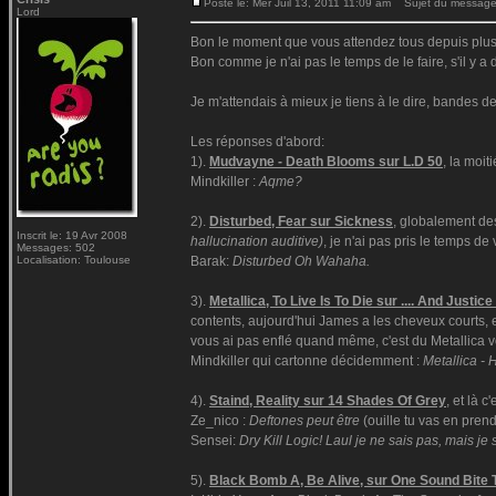
Posté le: Mer Juil 13, 2011 11:09 am
Sujet du message
Lord
Bon le moment que vous attendez tous depuis plusieu
Bon comme je n'ai pas le temps de le faire, s'il y 
Je m'attendais à mieux je tiens à le dire, bandes de
Les réponses d'abord:
1).
Mudvayne - Death Blooms sur L.D 50
, la moit
Mindkiller :
Aqme?
2).
Disturbed, Fear sur Sickness
, globalement de
Inscrit le: 19 Avr 2008
hallucination auditive
)
, je n'ai pas pris le temps de
Messages: 502
Localisation: Toulouse
Barak:
Disturbed Oh Wahaha.
3).
Metallica, To Live Is To Die sur .... And Justice
contents, aujourd'hui James a les cheveux courts, e
vous ai pas enflé quand même, c'est du Metallica v
Mindkiller qui cartonne décidemment :
Metallica - 
4).
Staind, Reality sur 14 Shades Of Grey
, et là c
Ze_nico :
Deftones peut être
(ouille tu vas en pren
Sensei:
Dry Kill Logic! Laul je ne sais pas, mais je
5).
Black Bomb A, Be Alive, sur One Sound Bite 