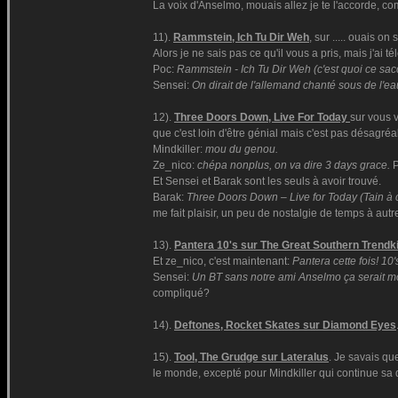
La voix d'Anselmo, mouais allez je te l'accorde, com
11).
Rammstein, Ich Tu Dir Weh
, sur ..... ouais on 
Alors je ne sais pas ce qu'il vous a pris, mais j'ai
Poc:
Rammstein - Ich Tu Dir Weh (c'est quoi ce sac
Sensei:
On dirait de l'allemand chanté sous de l'e
12).
Three Doors Down, Live For Today
sur vous v
que c'est loin d'être génial mais c'est pas désagr
Mindkiller:
mou du genou.
Ze_nico:
chépa nonplus, on va dire 3 days grace.
P
Et Sensei et Barak sont les seuls à avoir trouvé.
Barak:
Three Doors Down – Live for Today (Tain à ch
me fait plaisir, un peu de nostalgie de temps à autre 
13).
Pantera 10's sur The Great Southern Trendki
Et ze_nico, c'est maintenant:
Pantera cette fois! 10's
Sensei:
Un BT sans notre ami Anselmo ça serait moc
compliqué?
14).
Deftones, Rocket Skates sur Diamond Eyes
15).
Tool, The Grudge sur Lateralus
. Je savais qu
le monde, excepté pour Mindkiller qui continue sa 