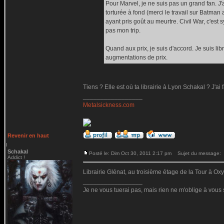
Pour Marvel, je ne suis pas un grand fan. J'a
torturée à fond (merci le travail sur Batman
ayant pris goût au meurtre. Civil War, c'est
pas mon trip.
Quand aux prix, je suis d'accord. Je suis li
augmentations de prix.
Tiens ? Elle est où ta librairie à Lyon Schakal ? J'ai 
_________________
Metalsickness.com
Revenir en haut
Schakal
Posté le: Dim Oct 30, 2011 2:17 pm
Sujet du message:
Addict !
Librairie Glénat, au troisième étage de la Tour à O
_________________
Je ne vous tuerai pas, mais rien ne m'oblige à vous 