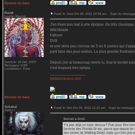
Revenir en haut
Barak
Posté le: Sam Oct 29, 2011 10:58 am
Sujet du message
Leader Maximö
J'en lisais pas mal à une époque. Du très classique
Witchblade
Fathom
DV8
et une série peu connue de 5 ou 6 comics qui s'appe
parti faire des jeux-vidéos. La plus grande frustrat
Inscrit le: 30 Déc 2005
Depuis j'en ai beaucoup moins lu, trop le bordel pou
Messages: 1189
c'est toujours très sympa.
Localisation: Paris
_________________
Metalsickness.com
Revenir en haut
Schakal
Posté le: Dim Oct 30, 2011 12:22 am
Sujet du message:
Addict !
Sensei a écrit:
Y'a pas déjà un topic dessus? Puis pour être honnê
l'arrivée des Romita Sr etc, parce que depuis fin
des tomes de Walking Dead, mais ça c'est une aut