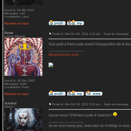
Inscrit le: 04 Mar 2011
Messages: 140
Localisation: Lyon
Revenir en haut
Barak
Posté le: Dim Oct 30, 2011 2:22 pm
Sujet du message:
Leader Maximö
Suis parti à Paris juste avant l'inauguration de la tour.
_________________
Metalsickness.com
Inscrit le: 30 Déc 2005
Messages: 1189
Localisation: Paris
Revenir en haut
Schakal
Posté le: Dim Oct 30, 2011 2:23 pm
Sujet du message:
Addict !
Aucun souci ! Préviens juste à l'avance !
_________________
Je ne vous tuerai pas, mais rien ne m'oblige à vous 