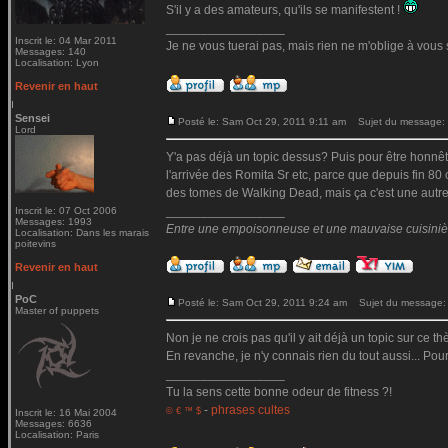
S'il y a des amateurs, qu'ils se manifestent !
_________________
Inscrit le: 04 Mar 2011
Je ne vous tuerai pas, mais rien ne m'oblige à vous 
Messages: 140
Localisation: Lyon
Revenir en haut
Sensei
Posté le: Sam Oct 29, 2011 9:11 am
Sujet du message:
Lord
Y'a pas déjà un topic dessus? Puis pour être honnête, 
l'arrivée des Romita Sr etc, parce que depuis fin 80
des tomes de Walking Dead, mais ça c'est une autre 
_________________
Inscrit le: 07 Oct 2006
Messages: 1993
Entre une empoisonneuse et une mauvaise cuisinière 
Localisation: Dans les marais
poitevins
Revenir en haut
PoC
Posté le: Sam Oct 29, 2011 9:24 am
Sujet du message:
Master of puppets
Non je ne crois pas qu'il y ait déjà un topic sur ce t
En revanche, je n'y connais rien du tout aussi... Po
_________________
Tu la sens cette bonne odeur de fitness ?!
-
phrases cultes
© € ™ $
Inscrit le: 16 Mai 2004
Messages: 6636
Localisation: Paris