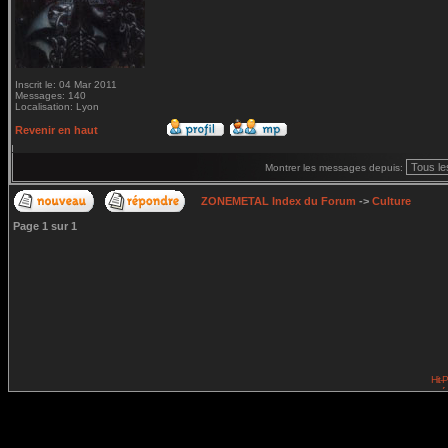
Inscrit le: 04 Mar 2011
Messages: 140
Localisation: Lyon
Revenir en haut
Montrer les messages depuis:
ZONEMETAL Index du Forum
->
Culture
Page
1
sur
1