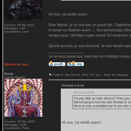
Ah non, j'ai vérifié avant !
Pour Marvel, je ne suis pas un grand fan. J'apprécie 
Inscrit le: 04 Mar 2011
Messages: 140
le travail sur Batman avant...). Son personnage d'Ele
Localisation: Lyon
sympa aussi, Old Man Logan, pareil. En revanche, les
Quand aux prix, je suis d'accord. Je suis libraire s
_________________
Je ne vous tuerai pas, mais rien ne m'oblige à vous 
Revenir en haut
Barak
Posté le: Dim Oct 30, 2011 1:57 pm
Sujet du message:
Leader Maximö
Schakal a écrit:
Sensei a écrit:
Y'a pas déjà un topic dessus? Puis pour êt
Marvel jusqu'à l'arrivée des Romita Sr e
Sinon je suis scandalisé par le prix des
Inscrit le: 30 Déc 2005
Ah non, j'ai vérifié avant !
Messages: 1189
Localisation: Paris