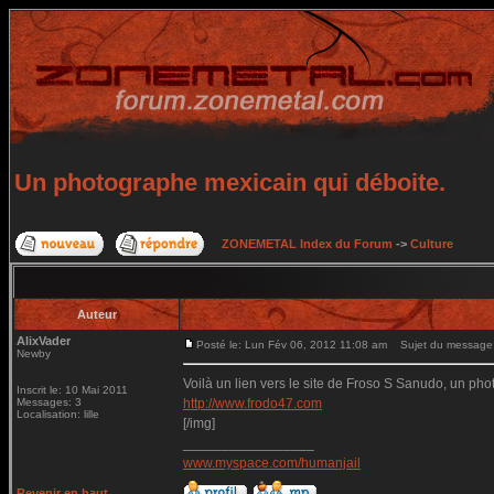
Un photographe mexicain qui déboite.
ZONEMETAL Index du Forum
->
Culture
Auteur
AlixVader
Posté le: Lun Fév 06, 2012 11:08 am
Sujet du message: 
Newby
Voilà un lien vers le site de Froso S Sanudo, un phot
Inscrit le: 10 Mai 2011
Messages: 3
http://www.frodo47.com
Localisation: lille
[/img]
_________________
www.myspace.com/humanjail
Revenir en haut