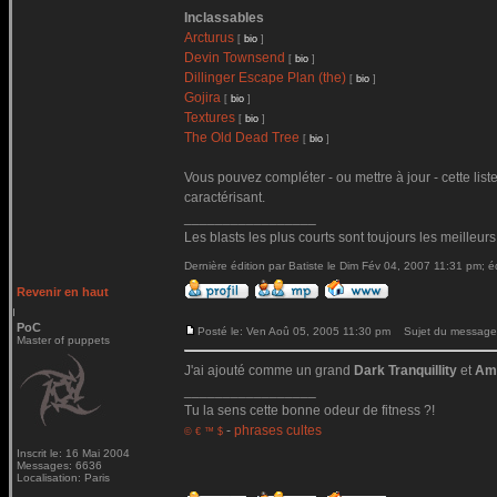
Inclassables
Arcturus
[
bio
]
Devin Townsend
[
bio
]
Dillinger Escape Plan (the)
[
bio
]
Gojira
[
bio
]
Textures
[
bio
]
The Old Dead Tree
[
bio
]
Vous pouvez compléter - ou mettre à jour - cette list
caractérisant.
_________________
Les blasts les plus courts sont toujours les meilleurs
Dernière édition par Batiste le Dim Fév 04, 2007 11:31 pm; éd
Revenir en haut
PoC
Posté le: Ven Aoû 05, 2005 11:30 pm
Sujet du message
Master of puppets
J'ai ajouté comme un grand
Dark Tranquillity
et
Am
_________________
Tu la sens cette bonne odeur de fitness ?!
-
phrases cultes
© € ™ $
Inscrit le: 16 Mai 2004
Messages: 6636
Localisation: Paris