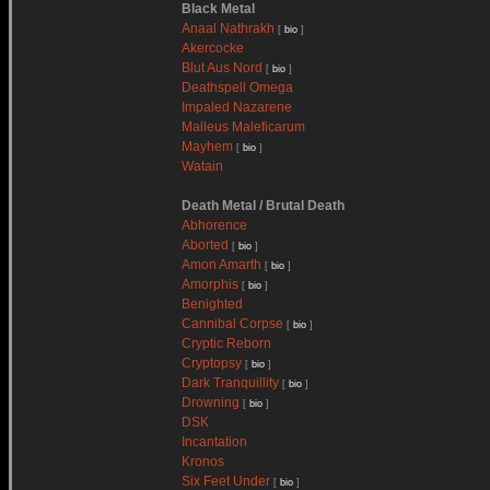
Black Metal
Anaal Nathrakh
[
bio
]
Akercocke
Blut Aus Nord
[
bio
]
Deathspell Omega
Impaled Nazarene
Malleus Maleficarum
Mayhem
[
bio
]
Watain
Death Metal / Brutal Death
Abhorence
Aborted
[
bio
]
Amon Amarth
[
bio
]
Amorphis
[
bio
]
Benighted
Cannibal Corpse
[
bio
]
Cryptic Reborn
Cryptopsy
[
bio
]
Dark Tranquillity
[
bio
]
Drowning
[
bio
]
DSK
Incantation
Kronos
Six Feet Under
[
bio
]