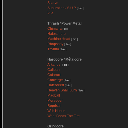
Scarve
Supuration / S.U.P
[
bio
]
Vile
Thrash / Power Metal
Chimaira
[
bio
]
Hatesphere
Machine Head
[
bio
]
Rhapsody
[
bio
]
Trivium
[
bio
]
Hardcore / Métalcore
Arkangel
[
bio
]
Caliban
Cataract
Converge
[
bio
]
Hatebreed
[
bio
]
Heaven Shall Burn
[
bio
]
Madball
Merauder
Reprisal
With Honor
What Feeds The Fire
Grindcore