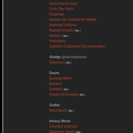
Discordance Axis
Fuck The Facts
Disgorge
Herpès de Crachat de Fillette
Imperial Sodomy
Napalm Death
[
bio
]
Nasum
[
bio
]
Repulsion
Sublime Cadaveric Decomposition
Sludge
(post-hardcore)
Neurosis
[
bio
]
Doom
Burning Witch
Esoteric
Evoken
[
bio
]
Shape of Despair
[
bio
]
Gothic
Moonspell
[
bio
]
Heavy Metal
3 Inches of Blood
Diamond Head
[
bio
]