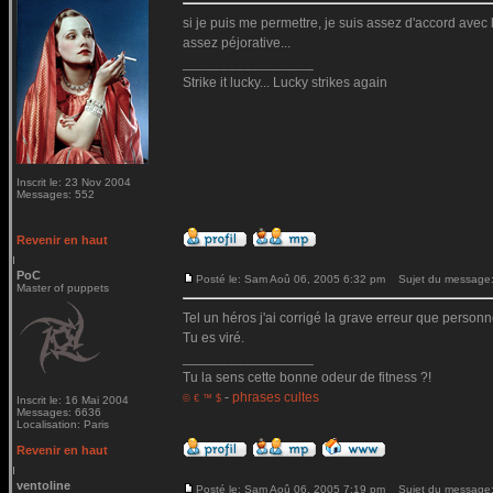
si je puis me permettre, je suis assez d'accord avec 
assez péjorative...
_________________
Strike it lucky... Lucky strikes again
Inscrit le: 23 Nov 2004
Messages: 552
Revenir en haut
PoC
Posté le: Sam Aoû 06, 2005 6:32 pm
Sujet du message
Master of puppets
Tel un héros j'ai corrigé la grave erreur que perso
Tu es viré.
_________________
Tu la sens cette bonne odeur de fitness ?!
-
phrases cultes
© € ™ $
Inscrit le: 16 Mai 2004
Messages: 6636
Localisation: Paris
Revenir en haut
ventoline
Posté le: Sam Aoû 06, 2005 7:19 pm
Sujet du message