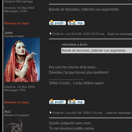
Serpent Nécrophage
Inscrit le: 16 Mai 2004
Bande de fascistes, j'attends vos arguments.
Messages: 2533
Revenir en haut
Jules
Posté le: Lun Aoû 08, 2005 10:03 am
Sujet du message
Femme Fatale
ventoline a écrit:
Bande de fascistes, j'attends vos arguments.
t'es con t'es moche et tu pues...
Désolée j'ai pas trouvé plus pertinent.
_________________
Strike it lucky... Lucky strikes again
Inscrit le: 23 Nov 2004
Messages: 552
Revenir en haut
PoC
Posté le: Lun Aoû 08, 2005 1:51 pm
Sujet du message:
Master of puppets
Quelle vulgarité sans nom.
Tu me révulses petite conne.