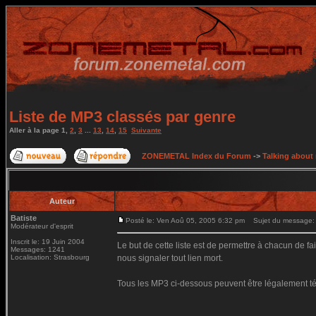
Liste de MP3 classés par genre
Aller à la page
1
,
2
,
3
...
13
,
14
,
15
Suivante
ZONEMETAL Index du Forum
->
Talking about
Auteur
Batiste
Posté le: Ven Aoû 05, 2005 6:32 pm
Sujet du message: L
Modérateur d'esprit
Inscrit le: 19 Juin 2004
Le but de cette liste est de permettre à chacun de f
Messages: 1241
Localisation: Strasbourg
nous signaler tout lien mort.
Tous les MP3 ci-dessous peuvent être légalement t