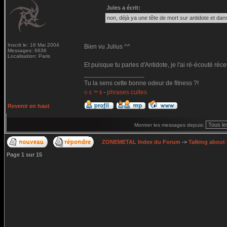
Jules a écrit:
non, déjà ya une tête de mort sur antidote et dans
Inscrit le: 16 Mai 2004
Bien vu Julius ^^
Messages: 6636
Localisation: Paris
Et puisque tu parles d'Antidote, je l'ai ré-écouté ré
_________________
Tu la sens cette bonne odeur de fitness ?!
-
phrases cultes
© € ™ $
Revenir en haut
Montrer les messages depuis:
ZONEMETAL Index du Forum
->
Talking about
Page
1
sur
15