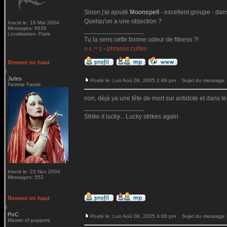
Sinon j'ai ajouté
Moonspell
- excellent groupe - dan
Quelqu'un a une objection ?
Inscrit le: 16 Mai 2004
Messages: 6636
_________________
Localisation: Paris
Tu la sens cette bonne odeur de fitness ?!
-
phrases cultes
© € ™ $
Revenir en haut
Jules
Posté le: Lun Aoû 08, 2005 2:49 pm
Sujet du message:
Femme Fatale
non, déjà ya une tête de mort sur antidote et dans le 
_________________
Strike it lucky... Lucky strikes again
Inscrit le: 23 Nov 2004
Messages: 552
Revenir en haut
PoC
Posté le: Lun Aoû 08, 2005 4:06 pm
Sujet du message:
Master of puppets