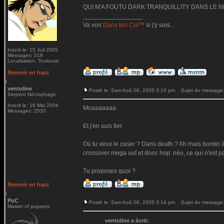
QUI M'A FOUTU DARK TRANQUILLITY DANS LE 
_________________
Va voir
Dans ton Cul™
si j'y suis...
Inscrit le: 15 Juil 2005
Messages: 218
Localisation: Toulouse
Revenir en haut
ventoline
Posté le: Sam Aoû 06, 2005 3:10 pm
Sujet du message
Serpent Nécrophage
Inscrit le: 16 Mai 2004
Moaaaaaaa
Messages: 2533
Et j'en suis fier.
Où tu veux le caser ? Dans death ? Ah mais bordel à 
crossover mega ouf et donc hop: néo, ce qui n'est pa
Tu proposes quoi ?
Revenir en haut
PoC
Posté le: Sam Aoû 06, 2005 3:14 pm
Sujet du message
Master of puppets
ventoline a écrit: