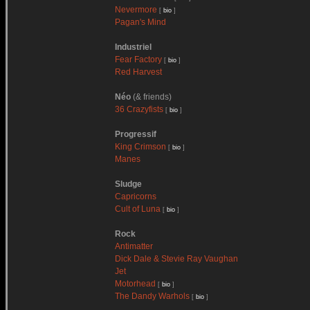
Nevermore
[
bio
]
Pagan's Mind
Industriel
Fear Factory
[
bio
]
Red Harvest
Néo
(& friends)
36 Crazyfists
[
bio
]
Progressif
King Crimson
[
bio
]
Manes
Sludge
Capricorns
Cult of Luna
[
bio
]
Rock
Antimatter
Dick Dale & Stevie Ray Vaughan
Jet
Motorhead
[
bio
]
The Dandy Warhols
[
bio
]