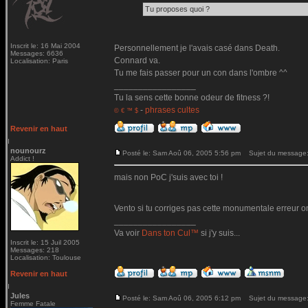
Tu proposes quoi ?
Inscrit le: 16 Mai 2004
Personnellement je l'avais casé dans Death.
Messages: 6636
Connard va.
Localisation: Paris
Tu me fais passer pour un con dans l'ombre ^^
_________________
Tu la sens cette bonne odeur de fitness ?!
-
phrases cultes
© € ™ $
Revenir en haut
nounourz
Posté le: Sam Aoû 06, 2005 5:56 pm
Sujet du message
Addict !
mais non PoC j'suis avec toi !
Vento si tu corriges pas cette monumentale erreur on
_________________
Va voir
Dans ton Cul™
si j'y suis...
Inscrit le: 15 Juil 2005
Messages: 218
Localisation: Toulouse
Revenir en haut
Jules
Posté le: Sam Aoû 06, 2005 6:12 pm
Sujet du message
Femme Fatale