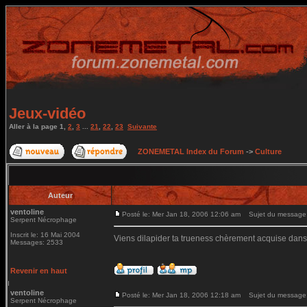
Jeux-vidéo
Aller à la page
1
,
2
,
3
...
21
,
22
,
23
Suivante
ZONEMETAL Index du Forum
->
Culture
Auteur
ventoline
Posté le: Mer Jan 18, 2006 12:06 am
Sujet du message:
Serpent Nécrophage
Inscrit le: 16 Mai 2004
Viens dilapider ta trueness chèrement acquise dans
Messages: 2533
Revenir en haut
ventoline
Posté le: Mer Jan 18, 2006 12:18 am
Sujet du message
Serpent Nécrophage