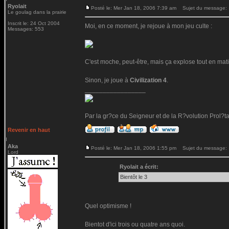
Ryolait
Posté le: Mer Jan 18, 2006 7:39 am
Sujet du message:
Le goulag dans la prairie
Inscrit le: 24 Oct 2004
Moi, en ce moment, je rejoue à mon jeu culte :
Messages: 553
C'est moche, peut-être, mais ça explose tout en mati
Sinon, je joue à
Civilization 4
.
_________________
Par la gr?ce du Seigneur et de la R?volution Prol?t
Revenir en haut
Aka
Posté le: Mer Jan 18, 2006 1:55 pm
Sujet du message:
Lord
Ryolait a écrit:
Bientôt le 3
Quel optimisme !
Bientot d'ici trois ou quatre ans quoi.