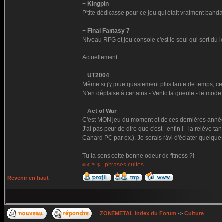
+
Kingpin
P'tite dédicasse pour ce jeu qui était vraiment band
+
Final Fantasy 7
Niveau RPG et jeu console c'est le seul qui sort du
Actuellement
:
+
UT2004
Même si j'y joue quasiement plus faute de temps, ce
N'en déplaise à certains - Vento ta gueule - le mode
+
Act of War
C'est MON jeu du moment et de ces dernières année
J'ai pas peur de dire que c'est - enfin ! - la relève
Canard PC par ex.). Je serais râvi d'éclater quelqu
_________________
Tu la sens cette bonne odeur de fitness ?!
-
phrases cultes
© € ™ $
Revenir en haut
ZONEMETAL Index du Forum
->
Culture