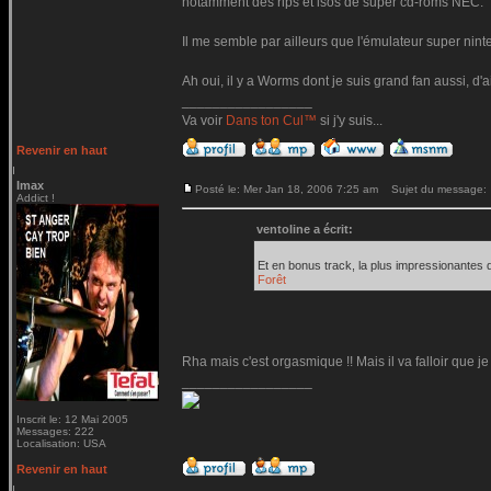
notamment des rips et isos de super cd-roms NEC.
Il me semble par ailleurs que l'émulateur super ninte
Ah oui, il y a Worms dont je suis grand fan aussi, d'a
_________________
Va voir
Dans ton Cul™
si j'y suis...
Revenir en haut
Imax
Posté le: Mer Jan 18, 2006 7:25 am
Sujet du message:
Addict !
ventoline a écrit:
Et en bonus track, la plus impressionantes 
Forêt
Rha mais c'est orgasmique !! Mais il va falloir que 
_________________
Inscrit le: 12 Mai 2005
Messages: 222
Localisation: USA
Revenir en haut