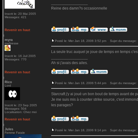
_________________
Reine des damn?s occasionnelle
Inscrit le: 20 Mai 2005
Messages: 421
Revenir en haut
myra
Posté le: Mer Jan 18, 2006 3:52 pm
Sujet du message:
maîtresse
La seule truc auquel je joue de temps en temps c'est
Inscrit le: 16 Juil 2005
_________________
Messages: 770
Ah si j'avais des ailes.
Revenir en haut
Rico
Posté le: Mer Jan 18, 2006 5:44 pm
Sujet du message:
Lord
Starcraft j'y ai joué un bon bout de temps avant de 
Je me suis mis à counter strike source, c'est immon
les parages?
Inscrit le: 23 Sep 2005
Messages: 504
Localisation: Chez moi
Revenir en haut
Jules
Posté le: Mer Jan 18, 2006 9:14 pm
Sujet du message:
Femme Fatale