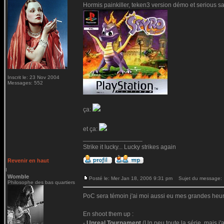
Hormis painkiller, teken3 version démo et serious sa
Inscrit le: 23 Nov 2004
Messages: 552
ça:
et ça:
_________________
Strike it lucky... Lucky strikes again
Revenir en haut
Womble
Posté le: Mer Jan 18, 2006 9:31 pm
Sujet du message:
Philosophe des bas quartiers
PoC sera témoin j'ai moi aussi eu mes grandes heur
En shoot them up :
-
Unreal Tournament
(Un peu toute la série, mais j'