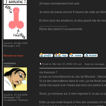
26 mars normalement mon ami.
Je viens de passe encore 6 heures de suite sur Morr
Et donc pour les amateurs, le plus grand site de m
_________________
Reine des damn?s occasionnelle
Inscrit le: 20 Mai 2005
Messages: 421
Revenir en haut
nounourz
Posté le: Mer Jan 18, 2006 3:51 am
Sujet du message:
Addict !
ma trueness ?
je suis un inconditionnel du Jeu de Blizzard : Starc
Si y'a des starcrafteurs dans le coin, ça me ferait a
doute moi aussi si je n'avais pas tous ces anime à re
Sinon, je m'amuse sur X-men legends II, un jeu un 
Inscrit le: 15 Juil 2005
Messages: 218
Localisation: Toulouse
Enfin, je suis resté bloqué à l'ère des consoles 16