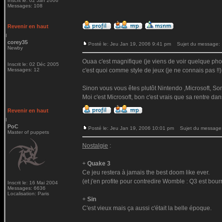
Inscrit le: 02 Jan 2006
Messages: 108
Revenir en haut
corey35
Posté le: Jeu Jan 19, 2006 9:41 pm
Sujet du message:
Newby
Ouaa c'est magnifique (je viens de voir quelque pho
Inscrit le: 02 Déc 2005
Messages: 12
c'est quoi comme style de jeux (je ne connais pas !!)
Sinon vous vous êtes plutôt Nintendo ,Microsoft, S
Moi c'est Microsoft, bon c'est vrais que sa rentre da
Revenir en haut
PoC
Posté le: Jeu Jan 19, 2006 10:01 pm
Sujet du message
Master of puppets
Nostalgie
:
+
Quake 3
Ce jeu restera à jamais the best doom like ever.
(et j'en profite pour contredire Womble : Q3 est bou
Inscrit le: 16 Mai 2004
Messages: 6636
Localisation: Paris
+
Sin
C'est vieux mais ça aussi c'était la belle époque.