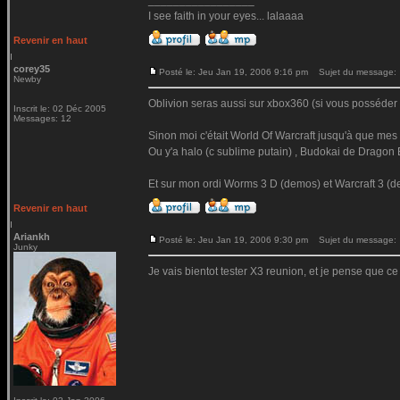
_________________
I see faith in your eyes... lalaaaa
Revenir en haut
corey35
Posté le: Jeu Jan 19, 2006 9:16 pm
Sujet du message:
Newby
Oblivion seras aussi sur xbox360 (si vous posséder 
Inscrit le: 02 Déc 2005
Messages: 12
Sinon moi c'était World Of Warcraft jusqu'à que mes
Ou y'a halo (c sublime putain) , Budokai de Dragon B
Et sur mon ordi Worms 3 D (demos) et Warcraft 3 (de
Revenir en haut
Ariankh
Posté le: Jeu Jan 19, 2006 9:30 pm
Sujet du message:
Junky
Je vais bientot tester X3 reunion, et je pense que ce