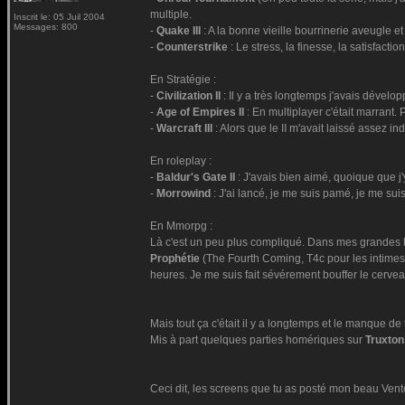
multiple.
Inscrit le: 05 Juil 2004
Messages: 800
-
Quake III
: A la bonne vieille bourrinerie aveugle 
-
Counterstrike
: Le stress, la finesse, la satisfact
En Stratégie :
-
Civilization II
: Il y a très longtemps j'avais dévelo
-
Age of Empires II
: En multiplayer c'était marrant. P
-
Warcraft III
: Alors que le II m'avait laissé assez i
En roleplay :
-
Baldur's Gate II
: J'avais bien aimé, quoique que j
-
Morrowind
: J'ai lancé, je me suis pamé, je me su
En Mmorpg :
Là c'est un peu plus compliqué. Dans mes grandes heu
Prophétie
(The Fourth Coming, T4c pour les intimes) 
heures. Je me suis fait sévérement bouffer le cervea
Mais tout ça c'était il y a longtemps et le manque d
Mis à part quelques parties homériques sur
Truxton
Ceci dit, les screens que tu as posté mon beau Vent